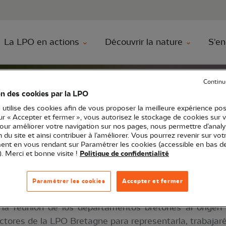
au contenu principal
Aller au menu principal
Aller à la r
La LPO en actions
Découvrir la nature
S'en
Continu
directores
BRUNO TANDEAU DE MARSAC
on des cookies par la LPO
DEAU DE
 utilise des cookies afin de vous proposer la meilleure expérience pos
sur « Accepter et fermer », vous autorisez le stockage de cookies sur 
pour améliorer votre navigation sur nos pages, nous permettre d’analy
ion du site et ainsi contribuer à l’améliorer. Vous pourrez revenir sur vot
nt en vous rendant sur Paramétrer les cookies (accessible en bas d
). Merci et bonne visite !
Politique de confidentialité
a de las acciones de la LPO en la preservación de la
Paramétrer les cookies
Accepter et fermer
o en Morbihan. La eficacia depende de las colaboraciones
 la reunión de los departamentos bretones al origen
ectores de la LPO Bretagne para representarla, trabajar