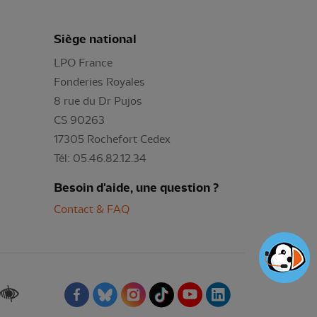
Siège national
LPO France
Fonderies Royales
8 rue du Dr Pujos
CS 90263
17305 Rochefort Cedex
Tél: 05.46.82.12.34
Besoin d'aide, une question ?
Contact & FAQ
Renforcer les contrastes