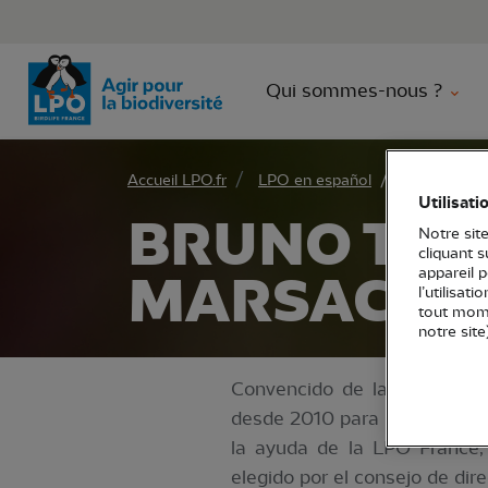
Aller 
Qui sommes-nous ?
Accueil LPO.fr
LPO en español
Consejo de 
Utilisati
BRUNO TAN
Notre site
cliquant 
appareil 
MARSAC
l’utilisat
tout mome
notre site
Convencido de la importanci
desde 2010 para su desarroll
la ayuda de la LPO France,
elegido por el consejo de dir