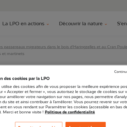
au contenu principal
Aller au menu principal
Aller à la r
La LPO en actions
Découvrir la nature
S'en
s passereaux migrateurs dans le bois d'Haringzelles et au Cran Poul
s et martinets
Continu
bilisation protection 
on des cookies par la LPO
 utilise des cookies afin de vous proposer la meilleure expérience pos
 et martinets
sur « Accepter et fermer », vous autorisez le stockage de cookies sur 
pour améliorer votre navigation sur nos pages, nous permettre d’analy
ion du site et ainsi contribuer à l’améliorer. Vous pourrez revenir sur vot
nt en vous rendant sur Paramétrer les cookies (accessible en bas d
). Merci et bonne visite !
Politique de confidentialité
O Hauts-de-France
Atelier
62 - Pas-de-Calais