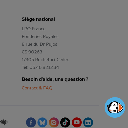
Siège national
LPO France
Fonderies Royales
8 rue du Dr Pujos
CS 90263
17305 Rochefort Cedex
Tél: 05.46.82.12.34
Besoin d'aide, une question ?
Contact & FAQ
Renforcer les contrastes