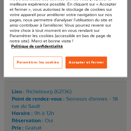
meilleure expérience possible. En cliquant sur « Accepter
et fermer », vous autorisez le stockage de cookies sur
votre appareil pour améliorer votre navigation sur nos
pages, nous permettre d’analyser l’utilisation du site et
ainsi contribuer à l’améliorer. Vous pourrez revenir sur
votre choix à tout moment en vous rendant sur
Paramétrer les cookies (accessible en bas de page de
notre site). Merci et bonne visite !
Politique de confidentialité
Paramétrer les cookies
Accepter et fermer
Chardonneret élégant - Marcel MARTEL
Lieu :
Richebourg (62136)
Point de rendez-vous :
Semeurs d'envies - 18
rue du Sault
Horaire :
9h à 12h
Réservation :
Oui
Prix :
Gratuit