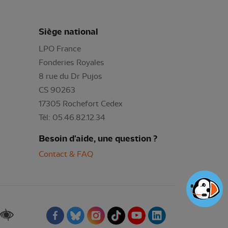
Siège national
LPO France
Fonderies Royales
8 rue du Dr Pujos
CS 90263
17305 Rochefort Cedex
Tél: 05.46.82.12.34
Besoin d'aide, une question ?
Contact & FAQ
Renforcer les contrastes