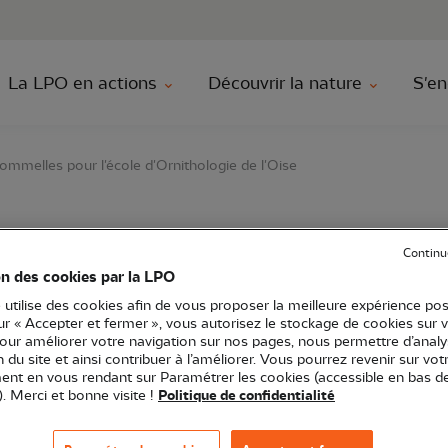
au contenu principal
Aller au menu principal
Aller à la r
La LPO en actions
Découvrir la nature
S'en
ommelles pour l'école d'Ornithologie de l'Oise
ortie aux Étangs de C
Continu
on des cookies par la LPO
 d'Ornithologie de l'Oi
 utilise des cookies afin de vous proposer la meilleure expérience pos
sur « Accepter et fermer », vous autorisez le stockage de cookies sur 
pour améliorer votre navigation sur nos pages, nous permettre d’analy
ion du site et ainsi contribuer à l’améliorer. Vous pourrez revenir sur vot
nt en vous rendant sur Paramétrer les cookies (accessible en bas d
). Merci et bonne visite !
Politique de confidentialité
de-France
Formation
 l'environnement