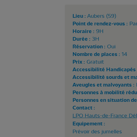
Lieu :
Aubers (59)
Point de rendez-vous :
Par
Horaire :
9H
Durée :
3H
Réservation :
Oui
Nombre de places :
14
Prix :
Gratuit
Accessibilité Handicapés 
Accessibilité sourds et m
Aveugles et malvoyants :
Personnes à mobilité rédui
Personnes en situation de
Contact :
LPO Hauts-de-France Délé
Equipement :
Prévoir des jumelles