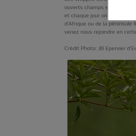
ouverts champs et prairies et
et chaque jour on est suscep
d'Afrique ou de la péninsule I
venez nous rejoindre en cett
Crédit Photo: JB Epervier d'E