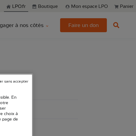
echerche
LPO.fr
Boutique
Mon espace LPO
Panier
gager à nos côtés
Faire un don
er sans accepter
sible. En
votre
ser
re choix à
e page de
eux