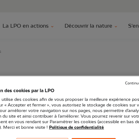
au contenu principal
Aller au menu principal
Aller à la r
La LPO en actions
Découvrir la nature
S'en
s
es oiseaux migrateurs
Continu
on des cookies par la LPO
 utilise des cookies afin de vous proposer la meilleure expérience pos
sur « Accepter et fermer », vous autorisez le stockage de cookies sur 
pour améliorer votre navigation sur nos pages, nous permettre d’analy
de-France
Sortie nature
59 - Nord
ion du site et ainsi contribuer à l’améliorer. Vous pourrez revenir sur vot
nt en vous rendant sur Paramétrer les cookies (accessible en bas d
). Merci et bonne visite !
Politique de confidentialité
diversité, on y trouve des milieux aquatiques, des mili