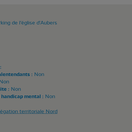
king de l'église d'Aubers
:
alentendants :
Non
Non
te :
Non
 handicap mental :
Non
gation territoriale Nord