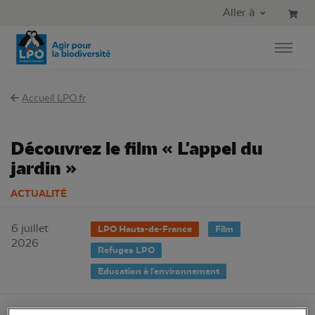
Aller au contenu principal
Aller au menu principal
Aller à
Aller à la recherche
Accueil LPO.fr
Découvrez le film « L'appel du
jardin »
ACTUALITÉ
6 juillet
LPO Hauts-de-France
Film
2026
Refuges LPO
Education à l'environnement