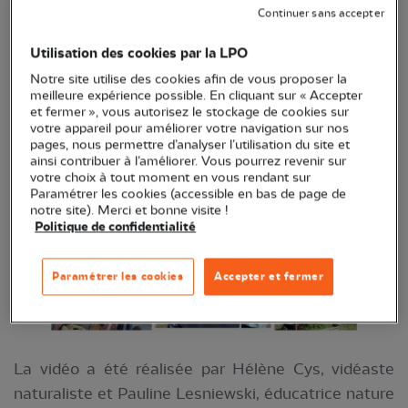
Continuer sans accepter
Dans le cadre du parcours supers espèces, les
enfants du centre social R’Générations de Cambrai
Utilisation des cookies par la LPO
ont participé à la création de « l’Appel du Jardin ».
Notre site utilise des cookies afin de vous proposer la
C'est un petit film qui s'inspire des célèbres Fred et
meilleure expérience possible. En cliquant sur « Accepter
et fermer », vous autorisez le stockage de cookies sur
Jamy de "
C'est pas sorcier
" et qui explique
votre appareil pour améliorer votre navigation sur nos
comment faire revenir la biodiversité au jardin.
pages, nous permettre d’analyser l’utilisation du site et
ainsi contribuer à l’améliorer. Vous pourrez revenir sur
votre choix à tout moment en vous rendant sur
Paramétrer les cookies (accessible en bas de page de
notre site). Merci et bonne visite !
Politique de confidentialité
Paramétrer les cookies
Accepter et fermer
La vidéo a été réalisée par Hélène Cys, vidéaste
naturaliste et Pauline Lesniewski, éducatrice nature