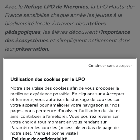
Avec le
Refuge LPO de Niergnies
, la LPO Hauts-de-
France sensibilise chaque année les jeunes à la
biodiversité locale. À travers des
ateliers
pédagogiques
, les élèves découvrent l
’importance
des écosystèmes
et s’impliquent activement dans
leur
préservation
.
Continuer sans accepter
Utilisation des cookies par la LPO
Notre site utilise des cookies afin de vous proposer la
meilleure expérience possible. En cliquant sur « Accepter
et fermer », vous autorisez le stockage de cookies sur
votre appareil pour améliorer votre navigation sur nos
pages, nous permettre d’analyser l’utilisation du site et
ainsi contribuer à l’améliorer. Vous pourrez revenir sur
Jean-Pierre Barbieux
votre choix à tout moment en vous rendant sur
Paramétrer les cookies (accessible en bas de page de
notre site). Merci et bonne visite !
Dans le cadre de la convention entre la
Politique de confidentialité