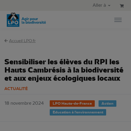
Aller au contenu principal
Aller au menu principal
Aller à
Aller à la recherche
Accueil LPO.fr
Sensibiliser les élèves du RPI les
Hauts Cambrésis à la biodiversité
et aux enjeux écologiques locaux
ACTUALITÉ
18 novembre 2024
LPO Hauts-de-France
Action
Education à l'environnement