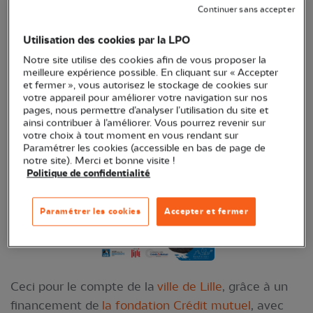
Continuer sans accepter
l’opération « Planteurs de bonheurs » action
participative de plantation d’une micro-forêt type
Utilisation des cookies par la LPO
Miyawaki, dans le quartier du Faubourg de Béthune
Notre site utilise des cookies afin de vous proposer la
!
meilleure expérience possible. En cliquant sur « Accepter
et fermer », vous autorisez le stockage de cookies sur
votre appareil pour améliorer votre navigation sur nos
pages, nous permettre d’analyser l’utilisation du site et
ainsi contribuer à l’améliorer. Vous pourrez revenir sur
votre choix à tout moment en vous rendant sur
Paramétrer les cookies (accessible en bas de page de
notre site). Merci et bonne visite !
Politique de confidentialité
Paramétrer les cookies
Accepter et fermer
Ceci pour le compte de la
ville de Lille
, grâce à un
financement de
la fondation Crédit mutuel
, avec