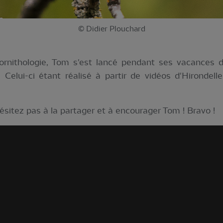
© Didier Plouchard
'ornithologie, Tom s'est lancé pendant ses vacances d
 Celui-ci étant réalisé à partir de vidéos d'Hirondell
ésitez pas à la partager et à encourager Tom ! Bravo !