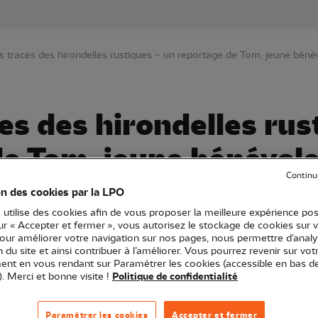
au contenu principal
Aller au menu principal
Aller à la r
es traces des hirondelles rustiques – un reportage de Tom, jeune béné
ces des hirondelles rus
e Tom, jeune bénévole
Continu
on des cookies par la LPO
 utilise des cookies afin de vous proposer la meilleure expérience pos
sur « Accepter et fermer », vous autorisez le stockage de cookies sur 
-de-France
Film
pour améliorer votre navigation sur nos pages, nous permettre d’analy
à l'environnement
ion du site et ainsi contribuer à l’améliorer. Vous pourrez revenir sur vot
nt en vous rendant sur Paramétrer les cookies (accessible en bas d
). Merci et bonne visite !
Politique de confidentialité
uts-de-France accueillait Tom A., âgé de 15 ans, en sta
Paramétrer les cookies
Accepter et fermer