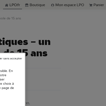
echerche
LPO.fr
Boutique
Mon espace LPO
Panier
vole de 15 ans
tiques – un
 de 15 ans
er sans accepter
sible. En
votre
ser
re choix à
e page de
ge d'observation.