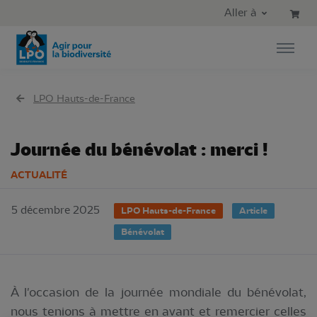
Aller au contenu principal
Aller au menu principal
Aller à
Aller à la recherche
LPO Hauts-de-France
Journée du bénévolat : merci !
ACTUALITÉ
5 décembre 2025
LPO Hauts-de-France
Article
Bénévolat
À l'occasion de la journée mondiale du bénévolat,
nous tenions à mettre en avant et remercier celles