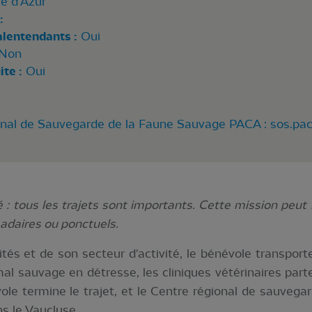
e d'Azur
:
alentendants :
Oui
Non
te :
Oui
onal de Sauvegarde de la Faune Sauvage PACA :
sos.pa
 tous les trajets sont importants. Cette mission peut s
adaires ou ponctuels.
ités et de son secteur d'activité, le bénévole transporte
al sauvage en détresse, les cliniques vétérinaires parte
ole termine le trajet, et le Centre régional de sauvega
s le Vaucluse.