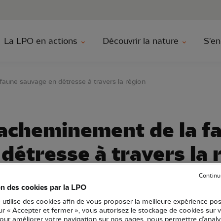
au contenu principal
Aller au menu principal
Aller à la r
La LPO en actions
Découvrir la nature
S'en
faune sauvage en détresse à travers la région
 acheminement de la f
détresse à travers la 
Continu
on des cookies par la LPO
ecouriste
04 - Alpes-de-Haute-Provence
05 - Hautes-Alpes
 utilise des cookies afin de vous proposer la meilleure expérience pos
sur « Accepter et fermer », vous autorisez le stockage de cookies sur 
-Rhône
83 - Var
84 - Vaucluse
Secourir la faune
pour améliorer votre navigation sur nos pages, nous permettre d’analy