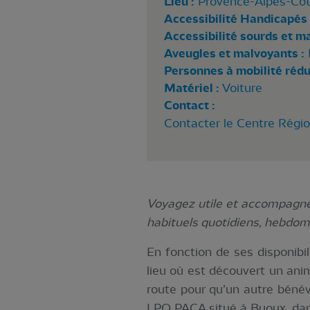
Lieu :
Provence-Alpes-Côt
Accessibilité Handicapés 
Accessibilité sourds et m
Aveugles et malvoyants :
Personnes à mobilité rédui
Matériel :
Voiture
Contact :
Contacter le Centre Régi
Voyagez utile et accompagné :
habituels quotidiens, hebdom
En fonction de ses disponibil
lieu où est découvert un anim
route pour qu’un autre bénév
LPO PACA situé à Buoux, dan