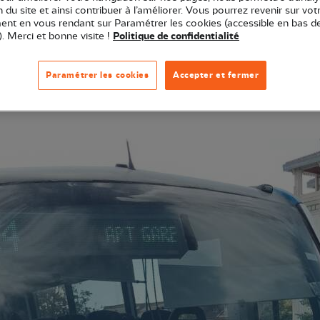
ion du site et ainsi contribuer à l’améliorer. Vous pourrez revenir sur vot
nt en vous rendant sur Paramétrer les cookies (accessible en bas d
). Merci et bonne visite !
Politique de confidentialité
à la LPO équivaut à être ambulancier pour la faune s
 votre propre véhicule et vous donnez de votre temps
Paramétrer les cookies
Accepter et fermer
 Centre régional de sauvegarde de la faune sauvage d