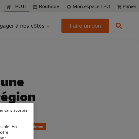
echerche
LPO.fr
Boutique
Mon espace LPO
Panier
gager à nos côtés
Faire un don
aune
région
er sans accepter
06 - Alpes-Maritimes
sible. En
votre
ser