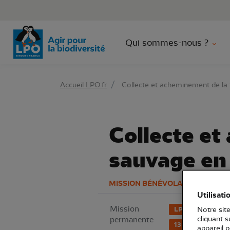
Aller 
Qui sommes-nous ?
Accueil LPO.fr
Collecte et acheminement de la 
Collecte et
sauvage en 
MISSION BÉNÉVOLAT
Utilisati
Mission
LPO PACA
S
Notre site
cliquant 
permanente
13 - Bouches-du
appareil 