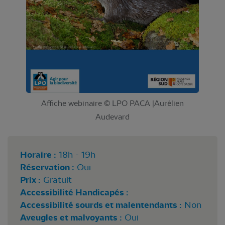
Affiche webinaire © LPO PACA |Aurélien
Audevard
Horaire :
18h - 19h
Réservation :
Oui
Prix :
Gratuit
Accessibilité Handicapés :
Accessibilité sourds et malentendants :
Non
Aveugles et malvoyants :
Oui