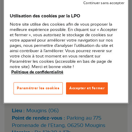
Continuer sans accepter
La Ligue pour la protection des oiseaux vous invite
à résoudre une enquête naturaliste portant sur la
Utilisation des cookies par la LPO
protection de l’étang de Fontmerle, Zone humide à
Notre site utilise des cookies afin de vous proposer la
meilleure expérience possible. En cliquant sur « Accepter
défendre.
et fermer », vous autorisez le stockage de cookies sur
votre appareil pour améliorer votre navigation sur nos
pages, nous permettre d’analyser l’utilisation du site et
ainsi contribuer à l’améliorer. Vous pourrez revenir sur
votre choix à tout moment en vous rendant sur
Paramétrer les cookies (accessible en bas de page de
notre site). Merci et bonne visite !
Politique de confidentialité
Paramétrer les cookies
Accepter et fermer
Lieu :
Mougins (06)
Point de rendez-vous :
Parking au 775
Promenade de l’Etang, 06250 Mougins