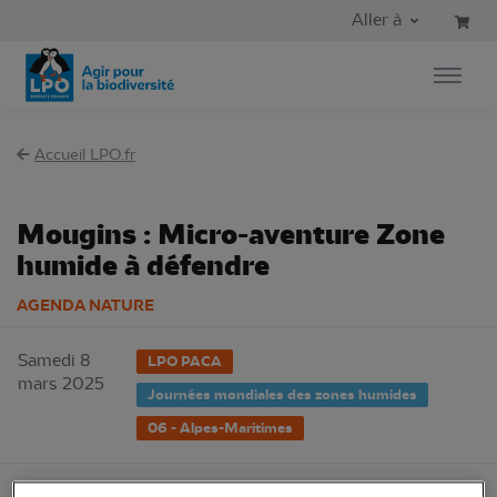
Aller au contenu principal
Aller au menu principal
Aller à
Aller à la recherche
Accueil LPO.fr
Mougins : Micro-aventure Zone
humide à défendre
AGENDA NATURE
Samedi 8
LPO PACA
mars 2025
Journées mondiales des zones humides
06 - Alpes-Maritimes