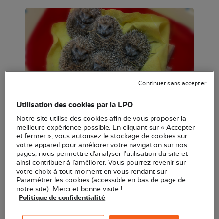
Continuer sans accepter
Hérisson d'Europe en soins - CRSFS LPO PACA
Utilisation des cookies par la LPO
Notre site utilise des cookies afin de vous proposer la
Grâce à votre mobilisation, la campagne de
meilleure expérience possible. En cliquant sur « Accepter
et fermer », vous autorisez le stockage de cookies sur
financement participatif du Centre régional de
votre appareil pour améliorer votre navigation sur nos
sauvegarde de la faune sauvage de Buoux a déjà
pages, nous permettre d’analyser l’utilisation du site et
ainsi contribuer à l’améliorer. Vous pourrez revenir sur
atteint
72 % de son objectif, avec plus de 7 190€ de
votre choix à tout moment en vous rendant sur
dons !
Cela représente autant de preuves de
Paramétrer les cookies (accessible en bas de page de
notre site). Merci et bonne visite !
soutiens et d'encouragements que l'on reçoit. Un
Politique de confidentialité
immense merci à toutes celles et ceux qui se sont