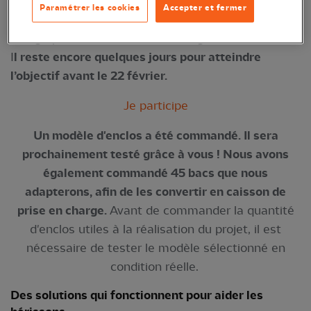
engagés pour offrir de meilleures conditions
Paramétrer les cookies
Accepter et fermer
d’accueil et de soins aux hérissons d’Europe pris en
charge par notre centre de sauvegarde.
I
l reste encore quelques jours pour atteindre
l’objectif avant le 22 février.
Je participe
Un modèle d'enclos a été commandé. Il sera
prochainement testé grâce à vous ! Nous avons
également commandé 45 bacs que nous
adapterons, afin de les convertir en caisson de
prise en charge.
Avant de commander la quantité
d'enclos utiles à la réalisation du projet, il est
nécessaire de tester le modèle sélectionné en
condition réelle.
Des solutions qui fonctionnent pour aider les