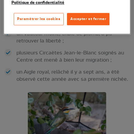
Politique de confidentialité
l’utilité et l’impact de notre mission.
Paramétrer les cookies
Accepter et fermer
Parmi elles :
un Vautour moine, criblé de plomb, a pu
retrouver la liberté ;
plusieurs Circaètes Jean-le-Blanc soignés au
Centre ont mené à bien leur migration ;
un Aigle royal, relâché il y a sept ans, a été
observé cette année avec sa première nichée.