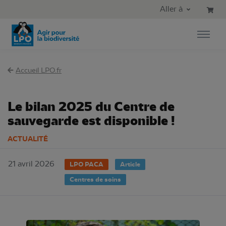
Aller au contenu principal
Aller au menu principal
Aller à
Aller à la recherche
Accueil LPO.fr
Le bilan 2025 du Centre de
sauvegarde est disponible !
ACTUALITÉ
21 avril 2026
LPO PACA
Article
Centres de soins