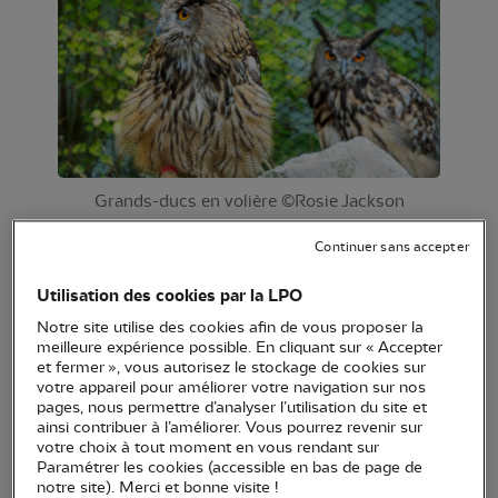
Grands-ducs en volière ©Rosie Jackson
Continuer sans accepter
En 2025, le Centre a franchi, pour la deuxième
année consécutive, la barre des 3 000 animaux
Utilisation des cookies par la LPO
accueillis. Les canicules précoces du début de l’été
Notre site utilise des cookies afin de vous proposer la
ont entrainé l’arrivée massive de martinets noirs,
meilleure expérience possible. En cliquant sur « Accepter
et fermer », vous autorisez le stockage de cookies sur
nous contraignant à suspendre temporairement
votre appareil pour améliorer votre navigation sur nos
leur accueil, faute de place et de bénévoles
pages, nous permettre d’analyser l’utilisation du site et
ainsi contribuer à l’améliorer. Vous pourrez revenir sur
disponibles pour assurer leur nourrissage.
votre choix à tout moment en vous rendant sur
Malgré ces contraintes, l’année 2025 a été
Paramétrer les cookies (accessible en bas de page de
notre site). Merci et bonne visite !
marquée de belles réussites, illustrant pleinement