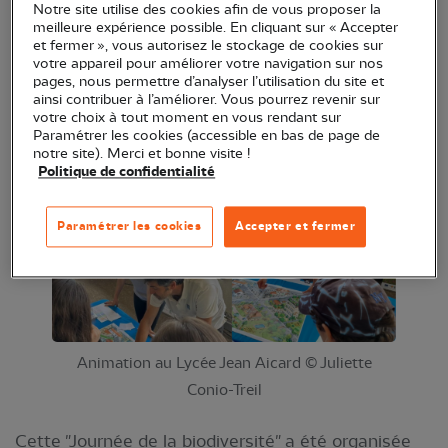
Notre site utilise des cookies afin de vous proposer la
meilleure expérience possible. En cliquant sur « Accepter
et fermer », vous autorisez le stockage de cookies sur
Le mardi 27 mai 2025, la LPO PACA a eu le plaisir
votre appareil pour améliorer votre navigation sur nos
d'animer un stand de sensibilisation au sein du
pages, nous permettre d’analyser l’utilisation du site et
ainsi contribuer à l’améliorer. Vous pourrez revenir sur
Lycée Jean Aicard de Hyères (83) auprès de 100
votre choix à tout moment en vous rendant sur
collégiens du bassin.
Paramétrer les cookies (accessible en bas de page de
notre site). Merci et bonne visite !
Politique de confidentialité
Paramétrer les cookies
Accepter et fermer
Animation au Lycée Jean Aicard © Juliette
Conio-Treil
Cette "Journée de la biodiversité" a été organisée