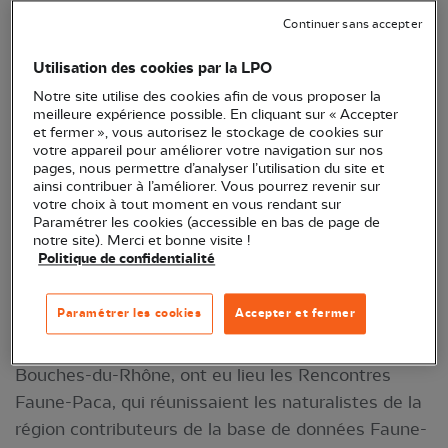
Bouches-du-Rhône, ont eu lieu
les Rencontres
Continuer sans accepter
Faune-Paca,
qui réunissaient les naturalistes de la
Utilisation des cookies par la LPO
région contributeurs de la base de données
Faune-
Notre site utilise des cookies afin de vous proposer la
Paca.
meilleure expérience possible. En cliquant sur « Accepter
et fermer », vous autorisez le stockage de cookies sur
votre appareil pour améliorer votre navigation sur nos
pages, nous permettre d’analyser l’utilisation du site et
ainsi contribuer à l’améliorer. Vous pourrez revenir sur
votre choix à tout moment en vous rendant sur
Paramétrer les cookies (accessible en bas de page de
notre site). Merci et bonne visite !
Politique de confidentialité
Paramétrer les cookies
Accepter et fermer
Le samedi 16 novembre 2024, à Alleins dans les
Bouches-du-Rhône, ont eu lieu les Rencontres
Faune-Paca, qui réunissaient les naturalistes de la
région contributeurs de la base de données Faune-