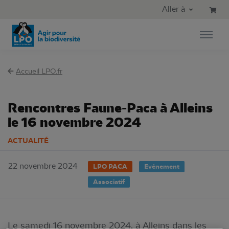
Aller au contenu principal
Aller au menu principal
Aller à
Aller à la recherche
Accueil LPO.fr
Rencontres Faune-Paca à Alleins
le 16 novembre 2024
ACTUALITÉ
22 novembre 2024
LPO PACA
Evénement
Associatif
Le samedi 16 novembre 2024, à Alleins dans les