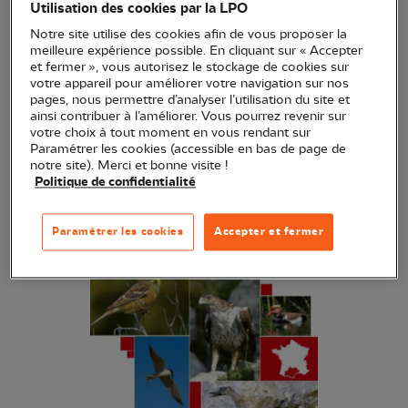
Utilisation des cookies par la LPO
Fondée sur une solide base scientifique, la Liste
Notre site utilise des cookies afin de vous proposer la
rouge de l’UICN est reconnue comme l’outil de
meilleure expérience possible. En cliquant sur « Accepter
référence le plus fiable pour connaître le risque
et fermer », vous autorisez le stockage de cookies sur
votre appareil pour améliorer votre navigation sur nos
d’extinction des espèces ou sous-espèces
pages, nous permettre d’analyser l’utilisation du site et
végétales et animales.
ainsi contribuer à l’améliorer. Vous pourrez revenir sur
votre choix à tout moment en vous rendant sur
Paramétrer les cookies (accessible en bas de page de
notre site). Merci et bonne visite !
Politique de confidentialité
Paramétrer les cookies
Accepter et fermer