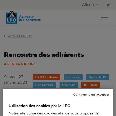
Aller au contenu principal
Aller au menu principal
Aller à
Aller à la recherche
Accueil LPO.fr
Rencontre des adhérents
AGENDA NATURE
Samedi 27
LPO Occitanie
Causerie
Grand RDV
janvier 2024
Rencontres
Réunion
81 - Tarn
Continuer sans accepter
Utilisation des cookies par la LPO
Notre site utilise des cookies afin de vous proposer la