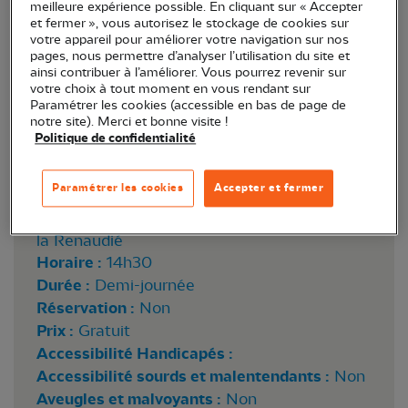
meilleure expérience possible. En cliquant sur « Accepter
et fermer », vous autorisez le stockage de cookies sur
votre appareil pour améliorer votre navigation sur nos
pages, nous permettre d’analyser l’utilisation du site et
ainsi contribuer à l’améliorer. Vous pourrez revenir sur
votre choix à tout moment en vous rendant sur
Paramétrer les cookies (accessible en bas de page de
notre site). Merci et bonne visite !
Politique de confidentialité
Paramétrer les cookies
Accepter et fermer
Lieu :
Albi (81)
Point de rendez-vous :
Maison de quartier de
la Renaudié
Horaire :
14h30
Durée :
Demi-journée
Réservation :
Non
Prix :
Gratuit
Accessibilité Handicapés :
Accessibilité sourds et malentendants :
Non
Aveugles et malvoyants :
Non