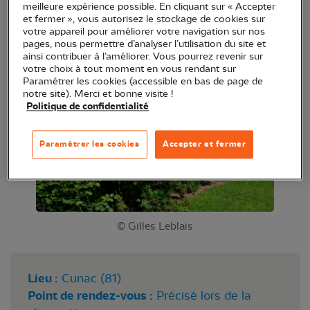
meilleure expérience possible. En cliquant sur « Accepter
boutures d'arbustes dans les haies. Glenn vous
et fermer », vous autorisez le stockage de cookies sur
expliquera la technique. Vous pourrez alors offrir à
votre appareil pour améliorer votre navigation sur nos
pages, nous permettre d’analyser l’utilisation du site et
votre jardin ou vos amis ces cadeaux de la nature.
ainsi contribuer à l’améliorer. Vous pourrez revenir sur
votre choix à tout moment en vous rendant sur
Paramétrer les cookies (accessible en bas de page de
notre site). Merci et bonne visite !
Politique de confidentialité
Paramétrer les cookies
Accepter et fermer
© Gilles Leblais
Lieu :
Cunac (81)
Point de rendez-vous :
Précisé lors de la