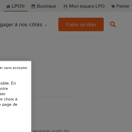
echerche
LPO.fr
Boutique
Mon espace LPO
Panier
gager à nos côtés
Faire un don
er sans accepter
sible. En
votre
ser
re choix à
e page de
rnée avec piquenique sorti du