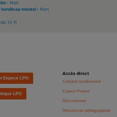
te :
Non
 handicap mental :
Non
46 13 11
Accès direct
n Espace LPO
Conseils biodiversité
Espace Presse
tique LPO
Recrutement
Ressources pédagogiques