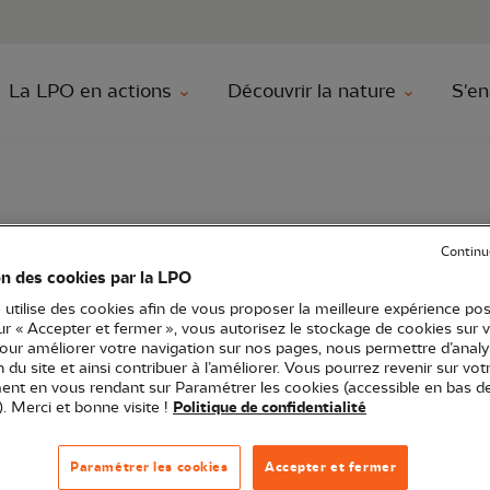
au contenu principal
Aller au menu principal
Aller à la r
La LPO en actions
Découvrir la nature
S'en
Continu
 sont de sortie !
on des cookies par la LPO
 utilise des cookies afin de vous proposer la meilleure expérience pos
sur « Accepter et fermer », vous autorisez le stockage de cookies sur 
pour améliorer votre navigation sur nos pages, nous permettre d’analy
ion du site et ainsi contribuer à l’améliorer. Vous pourrez revenir sur vot
nt en vous rendant sur Paramétrer les cookies (accessible en bas d
itanie
Sortie nature
81 - Tarn
). Merci et bonne visite !
Politique de confidentialité
Paramétrer les cookies
Accepter et fermer
e du Lézard catalan et du Lézard ocellé. Marche à la jou