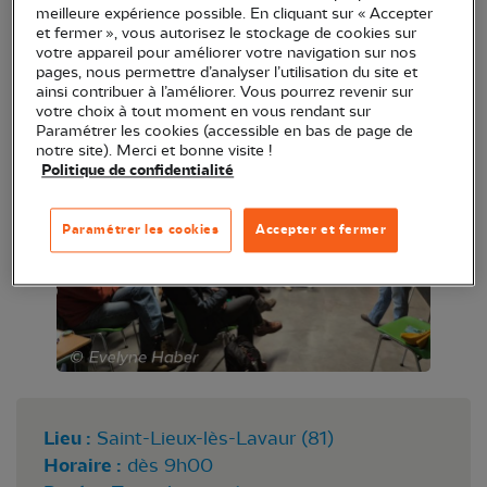
meilleure expérience possible. En cliquant sur « Accepter
Une fois par an, la fête de l’association
et fermer », vous autorisez le stockage de cookies sur
réunit les adhérents, bénévoles et salariés pour une
votre appareil pour améliorer votre navigation sur nos
pages, nous permettre d’analyser l’utilisation du site et
grande journée ponctuée d’animations et de
ainsi contribuer à l’améliorer. Vous pourrez revenir sur
moments de convivialité.
votre choix à tout moment en vous rendant sur
Paramétrer les cookies (accessible en bas de page de
notre site). Merci et bonne visite !
Politique de confidentialité
Paramétrer les cookies
Accepter et fermer
Lieu :
Saint-Lieux-lès-Lavaur (81)
Horaire :
dès 9h00