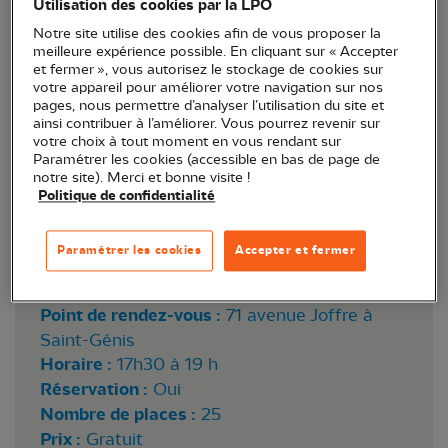
Utilisation des cookies par la LPO
Refuge LPO, à Saint-Génis,
Notre site utilise des cookies afin de vous proposer la
meilleure expérience possible. En cliquant sur « Accepter
et fermer », vous autorisez le stockage de cookies sur
votre appareil pour améliorer votre navigation sur nos
pages, nous permettre d’analyser l’utilisation du site et
ainsi contribuer à l’améliorer. Vous pourrez revenir sur
votre choix à tout moment en vous rendant sur
Paramétrer les cookies (accessible en bas de page de
notre site). Merci et bonne visite !
Politique de confidentialité
Paramétrer les cookies
Accepter et fermer
Lieu :
Saint-Génis-des-Fontaines (66)
Point de rendez-vous :
71 avenue Joffre à
Saint-Génis
Horaire :
17h30 à 19 h
Réservation :
Oui
Nombre de places :
25
Prix :
Gratuit