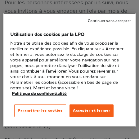
Pour les personnes intéressées par un suivi, nous
vous invitons à vous engager un fois par mois de
mars à aout dans le comptage protocolé de
Continuer sans accepter
l'Observatoire des rapaces.
Utilisation des cookies par la LPO
Participer au comptage des rapaces est un
Notre site utilise des cookies afin de vous proposer la
engagement tout au long de la journée à bien
meilleure expérience possible. En cliquant sur « Accepter
et fermer », vous autorisez le stockage de cookies sur
rester 1 heure sur chacun des points (entre 4 et 5).
votre appareil pour améliorer votre navigation sur nos
C’est aussi s’engager à repérer, suivre l’oiseau,
pages, nous permettre d’analyser l’utilisation du site et
ainsi contribuer à l’améliorer. Vous pourrez revenir sur
noter ses comportements. C’est aussi l’occasion
votre choix à tout moment en vous rendant sur
d’apprendre à les reconnaître et à s’inviter dans
Paramétrer les cookies (accessible en bas de page de
notre site). Merci et bonne visite !
leur vie.
Politique de confidentialité
Mars
: le 9,
Paramétrer les cookies
Accepter et fermer
Avri
l : le 6, si météo défavorable, reporté au 13
(sauf Cécilia le 14)