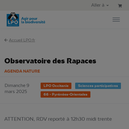
Aller au contenu principal
Aller au menu principal
Aller à
Aller à la recherche
Accueil LPO.fr
Observatoire des Rapaces
AGENDA NATURE
Dimanche 9
LPO Occitanie
Sciences participatives
mars 2025
66 - Pyrénées-Orientales
ATTENTION, RDV reporté à 12h30 midi trente