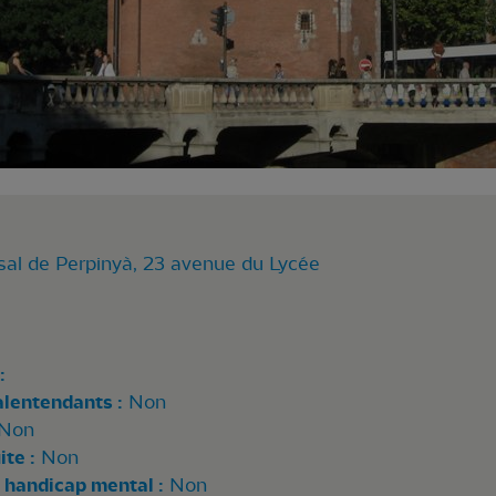
sal de Perpinyà, 23 avenue du Lycée
:
alentendants :
Non
Non
te :
Non
 handicap mental :
Non