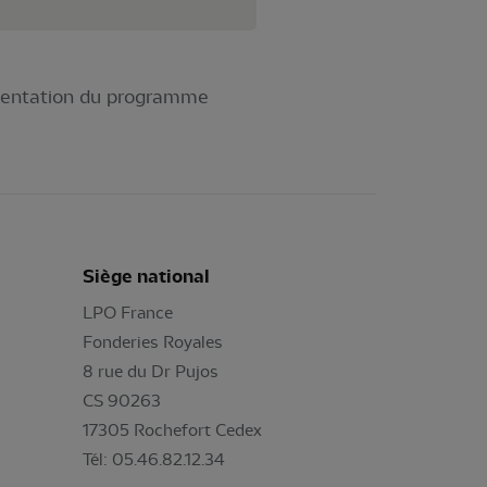
ésentation du programme
Siège national
LPO France
Fonderies Royales
8 rue du Dr Pujos
CS 90263
17305 Rochefort Cedex
Tél: 05.46.82.12.34