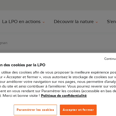
au contenu principal
Aller au menu principal
Aller à la r
La LPO en actions
Découvrir la nature
S'en
gnan
Continu
s adhérents de Perpi
on des cookies par la LPO
 utilise des cookies afin de vous proposer la meilleure expérience pos
sur « Accepter et fermer », vous autorisez le stockage de cookies sur 
pour améliorer votre navigation sur nos pages, nous permettre d’analy
ion du site et ainsi contribuer à l’améliorer. Vous pourrez revenir sur vot
nt en vous rendant sur Paramétrer les cookies (accessible en bas d
citanie
Rencontres
66 - Pyrénées-Orientales
). Merci et bonne visite !
Politique de confidentialité
Paramétrer les cookies
Accepter et fermer
Perpignan et villages
proches : projection, débat