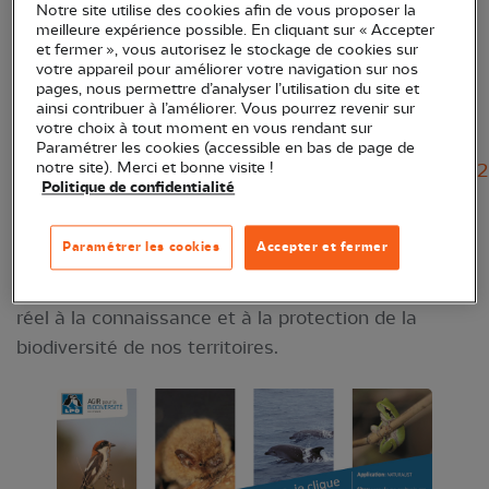
Notre site utilise des cookies afin de vous proposer la
La LPO propose un site national (
meilleure expérience possible. En cliquant sur « Accepter
https://www.faune-france.org/
), des sites régionaux
et fermer », vous autorisez le stockage de cookies sur
votre appareil pour améliorer votre navigation sur nos
(
https://www.faune-occitanie.org/
) et une
pages, nous permettre d’analyser l’utilisation du site et
application mobile (Naturalist) disponible sur Apple
ainsi contribuer à l’améliorer. Vous pourrez revenir sur
votre choix à tout moment en vous rendant sur
(
Paramétrer les cookies (accessible en bas de page de
https://apps.apple.com/ga/app/naturalist/id1175280
notre site). Merci et bonne visite !
Politique de confidentialité
) et Androïd (
https://play.google.com/store/apps/details?
Paramétrer les cookies
Accepter et fermer
id=ch.biolovision.naturalist&hl=fr
) afin de vous permettre de contribuer en temps
réel à la connaissance et à la protection de la
biodiversité de nos territoires.