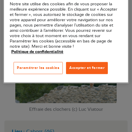
Notre site utilise des cookies afin de vous proposer la
d’une animation en salle. Une animation en salle
meilleure expérience possible. En cliquant sur « Accepter
sera suivie d'une exploration extérieure à l'écoute
et fermer », vous autorisez le stockage de cookies sur
votre appareil pour améliorer votre navigation sur nos
des rapaces nocturnes. Animation tout public.
pages, nous permettre d’analyser l’utilisation du site et
ainsi contribuer à l’améliorer. Vous pourrez revenir sur
votre choix à tout moment en vous rendant sur
Paramétrer les cookies (accessible en bas de page de
notre site). Merci et bonne visite !
Politique de confidentialité
Paramétrer les cookies
Accepter et fermer
Effraie des clochers (c) Luc Viatour
Lieu :
Cahors (46)