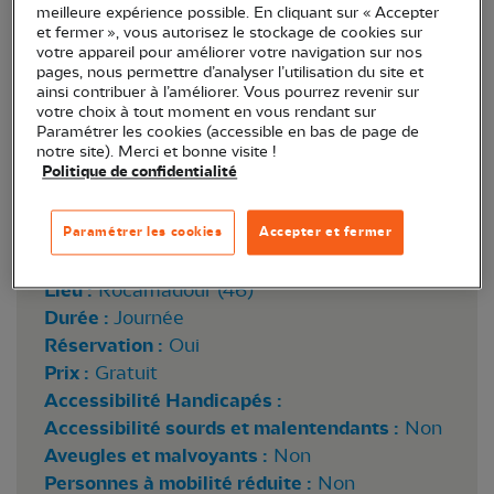
meilleure expérience possible. En cliquant sur « Accepter
et fermer », vous autorisez le stockage de cookies sur
votre appareil pour améliorer votre navigation sur nos
pages, nous permettre d’analyser l’utilisation du site et
ainsi contribuer à l’améliorer. Vous pourrez revenir sur
votre choix à tout moment en vous rendant sur
Paramétrer les cookies (accessible en bas de page de
notre site). Merci et bonne visite !
Politique de confidentialité
Paramétrer les cookies
Accepter et fermer
Lieu :
Rocamadour (46)
Durée :
Journée
Réservation :
Oui
Prix :
Gratuit
Accessibilité Handicapés :
Accessibilité sourds et malentendants :
Non
Aveugles et malvoyants :
Non
Personnes à mobilité réduite :
Non