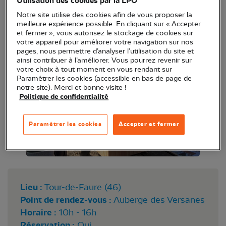
Utilisation des cookies par la LPO
ferme. Les futurs et actuels locataires de Tour de
Notre site utilise des cookies afin de vous proposer la
Faure en seront reconnaissants ! Venez profitez
meilleure expérience possible. En cliquant sur « Accepter
et fermer », vous autorisez le stockage de cookies sur
d'un moment convivial le matin, l'après-midi ou
votre appareil pour améliorer votre navigation sur nos
toute la journée !
pages, nous permettre d’analyser l’utilisation du site et
ainsi contribuer à l’améliorer. Vous pourrez revenir sur
votre choix à tout moment en vous rendant sur
Paramétrer les cookies (accessible en bas de page de
notre site). Merci et bonne visite !
Politique de confidentialité
Paramétrer les cookies
Accepter et fermer
Lieu :
Tour-de-Faure (46)
Point de rendez-vous :
Auberge des Versanes
Horaire :
10h - 16h
Réservation :
Oui