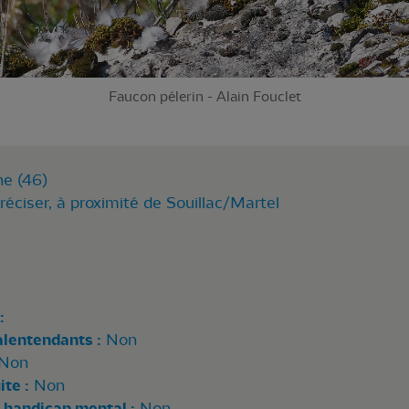
Faucon pélerin - Alain Fouclet
ne (46)
réciser, à proximité de Souillac/Martel
:
alentendants :
Non
Non
te :
Non
 handicap mental :
Non