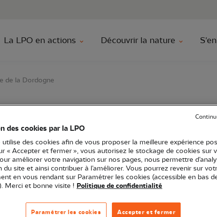
au contenu principal
Aller au menu principal
Aller à la r
La LPO en actions
Découvrir la nature
S'en
ée de la Dordogne
Continu
 rupestres de la vallée
on des cookies par la LPO
 utilise des cookies afin de vous proposer la meilleure expérience pos
sur « Accepter et fermer », vous autorisez le stockage de cookies sur 
pour améliorer votre navigation sur nos pages, nous permettre d’analy
ion du site et ainsi contribuer à l’améliorer. Vous pourrez revenir sur vot
nt en vous rendant sur Paramétrer les cookies (accessible en bas d
). Merci et bonne visite !
Politique de confidentialité
 Occitanie
Sortie nature
Point d'observation
46 - Lot
Paramétrer les cookies
Accepter et fermer