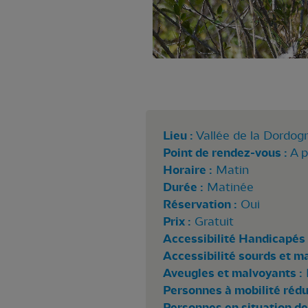
Lieu :
Vallée de la Dordog
Point de rendez-vous :
A p
Horaire :
Matin
Durée :
Matinée
Réservation :
Oui
Prix :
Gratuit
Accessibilité Handicapés 
Accessibilité sourds et m
Aveugles et malvoyants :
Personnes à mobilité rédui
Personnes en situation de