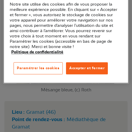
Notre site utilise des cookies afin de vous proposer la
notamment les visiteurs d'hiver, et profiter d'une
meilleure expérience possible. En cliquant sur « Accepter
exposition à la bibliothèque sur 20 oiseaux
et fermer », vous autorisez le stockage de cookies sur
votre appareil pour améliorer votre navigation sur nos
européens
pages, nous permettre d’analyser l’utilisation du site et
ainsi contribuer à l’améliorer. Vous pourrez revenir sur
votre choix à tout moment en vous rendant sur
Paramétrer les cookies (accessible en bas de page de
notre site). Merci et bonne visite !
Politique de confidentialité
Paramétrer les cookies
Accepter et fermer
Mésange bleue, (c) Roth
Lieu :
Gramat (46)
Point de rendez-vous :
Médiathèque de
Gramat