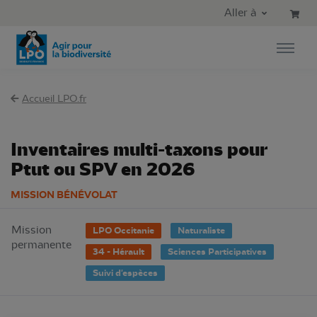
Aller au contenu principal
Aller au menu principal
Aller à
Aller à la recherche
Accueil LPO.fr
Inventaires multi-taxons pour
Ptut ou SPV en 2026
MISSION BÉNÉVOLAT
Mission
LPO Occitanie
Naturaliste
permanente
34 - Hérault
Sciences Participatives
Suivi d'espèces