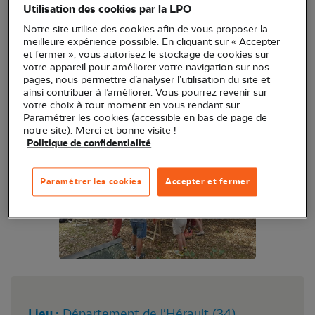
Utilisation des cookies par la LPO
particuliers dont 20 balcons et 569 jardins et 221
Notre site utilise des cookies afin de vous proposer la
établissements à but pédagogique (108 avec
meilleure expérience possible. En cliquant sur « Accepter
conventions triennales en cours).
et fermer », vous autorisez le stockage de cookies sur
votre appareil pour améliorer votre navigation sur nos
pages, nous permettre d’analyser l’utilisation du site et
Notre association recherche un coordinateur
ainsi contribuer à l’améliorer. Vous pourrez revenir sur
Refuge LPO bénévole afin d'assurer l'animation en
votre choix à tout moment en vous rendant sur
Paramétrer les cookies (accessible en bas de page de
Hérault de ce programme centenaire de la LPO.
notre site). Merci et bonne visite !
Politique de confidentialité
Paramétrer les cookies
Accepter et fermer
Lieu :
Département de l'Hérault (34)