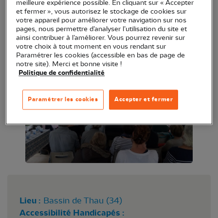
meilleure expérience possible. En cliquant sur « Accepter
Le Groupe Local LPO Bassin de Thau de la LPO
et fermer », vous autorisez le stockage de cookies sur
votre appareil pour améliorer votre navigation sur nos
Occitanie délégation territoriale Hérault a pour but
pages, nous permettre d’analyser l’utilisation du site et
d'agir localement en faveur de la biodiversité du
ainsi contribuer à l’améliorer. Vous pourrez revenir sur
votre choix à tout moment en vous rendant sur
territoire.
Paramétrer les cookies (accessible en bas de page de
notre site). Merci et bonne visite !
Politique de confidentialité
Paramétrer les cookies
Accepter et fermer
Lieu :
Bassin de Thau (34)
Accessibilité Handicapés :