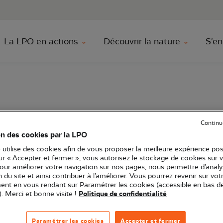
au contenu principal
Aller au menu principal
Aller à la r
La LPO en actions
Découvrir la nature
S'en
ts d'oiseaux
Continu
on des cookies par la LPO
 utilise des cookies afin de vous proposer la meilleure expérience pos
sur « Accepter et fermer », vous autorisez le stockage de cookies sur 
pour améliorer votre navigation sur nos pages, nous permettre d’analy
ion du site et ainsi contribuer à l’améliorer. Vous pourrez revenir sur vot
tanie
Sortie nature
34 - Hérault
nt en vous rendant sur Paramétrer les cookies (accessible en bas d
). Merci et bonne visite !
Politique de confidentialité
amateur en plein apprentissage, partez aux côtés de Ma
Paramétrer les cookies
Accepter et fermer