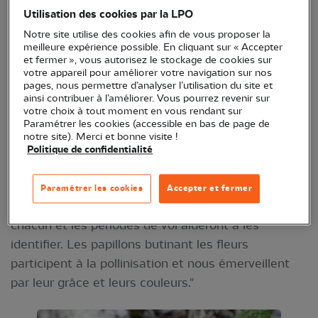
une conférence sur le thème "Les papillons
Utilisation des cookies par la LPO
méditerranéens" et sera animée par Marie-Noëlle
Notre site utilise des cookies afin de vous proposer la
meilleure expérience possible. En cliquant sur « Accepter
Richez, bénévole. Cette rencontre se déroulera le
et fermer », vous autorisez le stockage de cookies sur
14 mai, de 18h30 à 21h00, dans la salle bleue
votre appareil pour améliorer votre navigation sur nos
pages, nous permettre d’analyser l’utilisation du site et
"Maison pour tous Désiré Archimbeau" à
ainsi contribuer à l’améliorer. Vous pourrez revenir sur
Frontignan.
votre choix à tout moment en vous rendant sur
Paramétrer les cookies (accessible en bas de page de
notre site). Merci et bonne visite !
Voici sa présentation : "Dans un diaporama de 45
Politique de confidentialité
mn, les papillons, dont la plupart ont été
photographiés dans la Gardiole, sont présentés par
Paramétrer les cookies
Accepter et fermer
familles. Les caractéristiques morphologiques de
chacun et les périodes de vol aideront à les
identifier. Les papillons butinant les fleurs
participent à la pollinisation et nous émerveillent
par leur grâce et leurs couleurs."