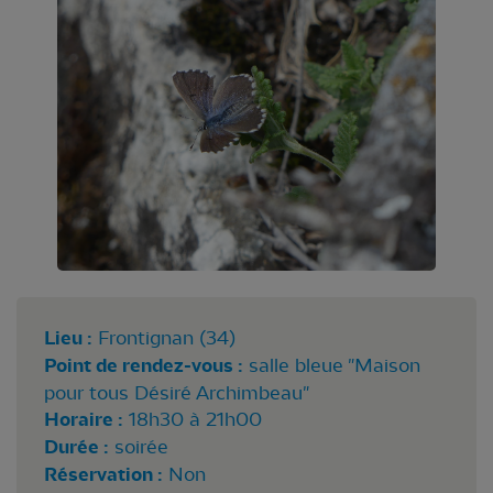
Lieu :
Frontignan (34)
Point de rendez-vous :
salle bleue "Maison
pour tous Désiré Archimbeau"
Horaire :
18h30 à 21h00
Durée :
soirée
Réservation :
Non