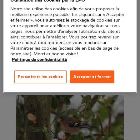
Utilisation des cookies par la LPO
faire ? Venez-découvrir ce comptage avec un
Notre site utilise des cookies afin de vous proposer la
ornithologue de la LPO Occitanie afin de pouvoir le
meilleure expérience possible. En cliquant sur « Accepter
et fermer », vous autorisez le stockage de cookies sur
réaliser en autonomie par la suite !
votre appareil pour améliorer votre navigation sur nos
pages, nous permettre d’analyser l’utilisation du site et
ainsi contribuer à l’améliorer. Vous pourrez revenir sur
votre choix à tout moment en vous rendant sur
Sortie gratuite animée par la LPO Occitanie en
Paramétrer les cookies (accessible en bas de page de
partenariat avec la
Communauté de communes
notre site). Merci et bonne visite !
Politique de confidentialité
Vallée de l’Hérault
.
Prévoir chaussures de marche, vêtements adaptés
Paramétrer les cookies
Accepter et fermer
à la météo, jumelles (possibilité de prêt).