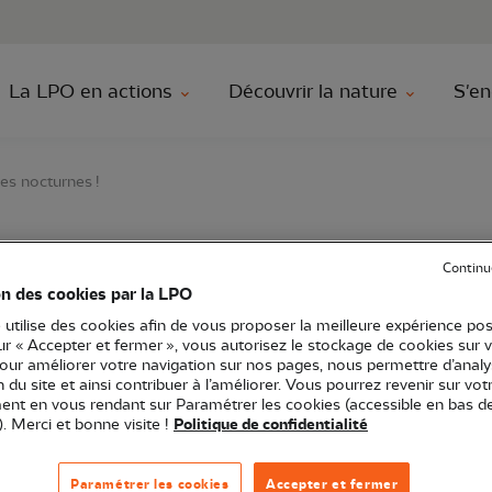
au contenu principal
Aller au menu principal
Aller à la r
La LPO en actions
Découvrir la nature
S'en
es nocturnes !
Continu
découverte des rapace
on des cookies par la LPO
 utilise des cookies afin de vous proposer la meilleure expérience pos
sur « Accepter et fermer », vous autorisez le stockage de cookies sur 
pour améliorer votre navigation sur nos pages, nous permettre d’analy
ion du site et ainsi contribuer à l’améliorer. Vous pourrez revenir sur vot
nt en vous rendant sur Paramétrer les cookies (accessible en bas d
). Merci et bonne visite !
Politique de confidentialité
itanie
Sortie nature
34 - Hérault
Paramétrer les cookies
Accepter et fermer