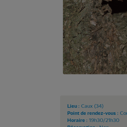
Lieu :
Caux (34)
Point de rendez-vous :
Com
Horaire :
19h30/21h30