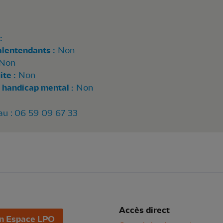
:
alentendants :
Non
Non
te :
Non
 handicap mental :
Non
 au : 06 59 09 67 33
Accès direct
n Espace LPO