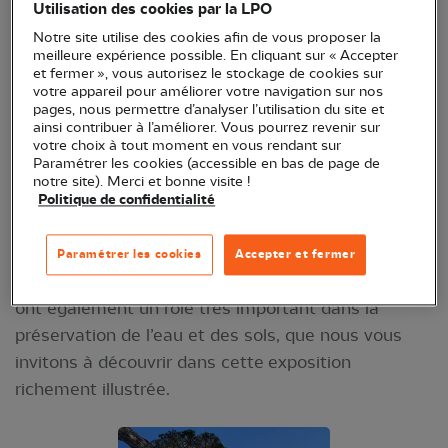
Utilisation des cookies par la LPO
groupe local Haute Vallée de l'Orb vous invite à
Notre site utilise des cookies afin de vous proposer la
l'exposition l'Arbre et la Haie, réservoirs de la
meilleure expérience possible. En cliquant sur « Accepter
biodiversité.
et fermer », vous autorisez le stockage de cookies sur
votre appareil pour améliorer votre navigation sur nos
pages, nous permettre d’analyser l’utilisation du site et
Par leurs feuilles, leurs racines, leurs troncs, qu’ils
ainsi contribuer à l’améliorer. Vous pourrez revenir sur
soient vivants ou morts, les arbres et les haies sont
votre choix à tout moment en vous rendant sur
Paramétrer les cookies (accessible en bas de page de
de formidables réservoirs de biodiversité.
notre site). Merci et bonne visite !
Champignons, bactéries, oiseaux, petits
Politique de confidentialité
mammifères et bien d’autres espèces y trouvent
les ressources alimentaires et conditions
Paramétrer les cookies
Accepter et fermer
indispensables à leur survie. Les arbres et les haies
ont également un rôle très important dans la
préservation de l’eau et des sols, que nous vous
invitons à découvrir dans cette exposition
richement illustrée.