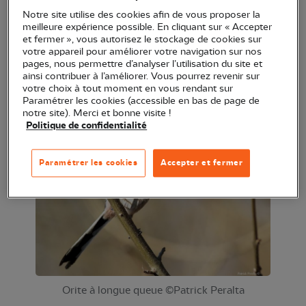
pour écouter et observer les oiseaux qui y ont élu
Notre site utilise des cookies afin de vous proposer la
meilleure expérience possible. En cliquant sur « Accepter
domicile.
et fermer », vous autorisez le stockage de cookies sur
votre appareil pour améliorer votre navigation sur nos
Sortie proposée par la Maison départementale de
pages, nous permettre d’analyser l’utilisation du site et
ainsi contribuer à l’améliorer. Vous pourrez revenir sur
l'environnement - Domaine de Restinclières -
votre choix à tout moment en vous rendant sur
Conseil départemental de l'Hérault - animée par la
Paramétrer les cookies (accessible en bas de page de
notre site). Merci et bonne visite !
LPO Occitanie.
Politique de confidentialité
Paramétrer les cookies
Accepter et fermer
Orite à longue queue ©Patrick Peralta