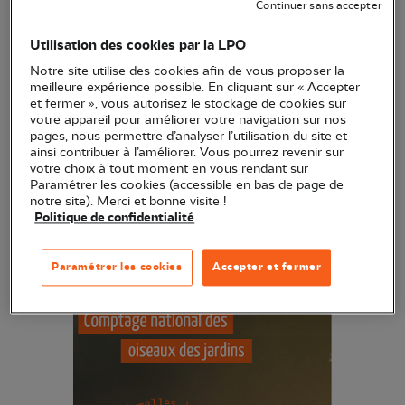
Continuer sans accepter
second comptage national annuel des oiseaux des
jardins.
Utilisation des cookies par la LPO
Notre site utilise des cookies afin de vous proposer la
Vous ne savez pas comment fonctionne le site ?
meilleure expérience possible. En cliquant sur « Accepter
Vous avez des soucis à reconnaitre les oiseaux ?
et fermer », vous autorisez le stockage de cookies sur
votre appareil pour améliorer votre navigation sur nos
Vous n'avez pas de jardin ou vous souhaitez
pages, nous permettre d’analyser l’utilisation du site et
simplement participer à ce comptage en groupe ?
ainsi contribuer à l’améliorer. Vous pourrez revenir sur
votre choix à tout moment en vous rendant sur
Paramétrer les cookies (accessible en bas de page de
Et bien la LPO en Hérault, avec le groupe local
notre site). Merci et bonne visite !
Grand Montpellier ainsi que le Jardin des plantes,
Politique de confidentialité
vous proposent de se retrouver pour participer à
cet évènement ensemble !
Paramétrer les cookies
Accepter et fermer