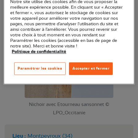
Notre site utilise des cookies afin de vous proposer la
meilleure expérience possible. En cliquant sur « Accepter
Chez un sympathisant, futur Refuge LPO, vous
et fermer », vous autorisez le stockage de cookies sur
pourrez discuter de l'installation de nichoirs et des
votre appareil pour améliorer votre navigation sur nos
pages, nous permettre d’analyser l’utilisation du site et
espèces pouvant y habiter. En espérant que cela
ainsi contribuer à l’améliorer. Vous pourrez revenir sur
vous donne des idées pour votre jardin !
votre choix à tout moment en vous rendant sur
Paramétrer les cookies (accessible en bas de page de
notre site). Merci et bonne visite !
Politique de confidentialité
Paramétrer les cookies
Accepter et fermer
Nichoir avec Etourneau sansonnet ©
LPO_Occitanie
Lieu :
Montpeyroux (34)