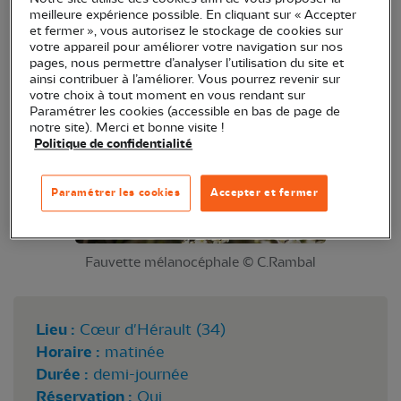
meilleure expérience possible. En cliquant sur « Accepter
apprentissage, partez aux côtés de Marc découvrir
et fermer », vous autorisez le stockage de cookies sur
les oiseaux de notre territoire et surtout leurs
votre appareil pour améliorer votre navigation sur nos
pages, nous permettre d’analyser l’utilisation du site et
chants !
ainsi contribuer à l’améliorer. Vous pourrez revenir sur
votre choix à tout moment en vous rendant sur
Paramétrer les cookies (accessible en bas de page de
notre site). Merci et bonne visite !
Politique de confidentialité
Paramétrer les cookies
Accepter et fermer
Fauvette mélanocéphale © C.Rambal
Lieu :
Cœur d'Hérault (34)
Horaire :
matinée
Durée :
demi-journée
Réservation :
Oui