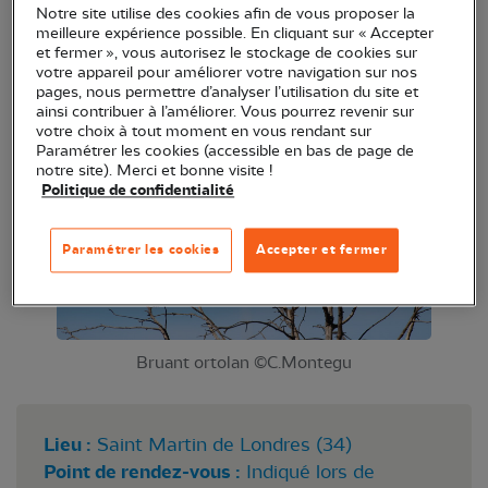
Notre site utilise des cookies afin de vous proposer la
Le groupe local LPO Pic Saint Loup, vous propose
meilleure expérience possible. En cliquant sur « Accepter
de partir à la découverte des oiseaux des garrigues.
et fermer », vous autorisez le stockage de cookies sur
votre appareil pour améliorer votre navigation sur nos
Au programme, une balade dans la garrigue de 9
pages, nous permettre d’analyser l’utilisation du site et
heure à 16 heure pour observer nos amis ailés.
ainsi contribuer à l’améliorer. Vous pourrez revenir sur
votre choix à tout moment en vous rendant sur
Paramétrer les cookies (accessible en bas de page de
notre site). Merci et bonne visite !
Politique de confidentialité
Paramétrer les cookies
Accepter et fermer
Bruant ortolan ©C.Montegu
Lieu :
Saint Martin de Londres (34)
Point de rendez-vous :
Indiqué lors de