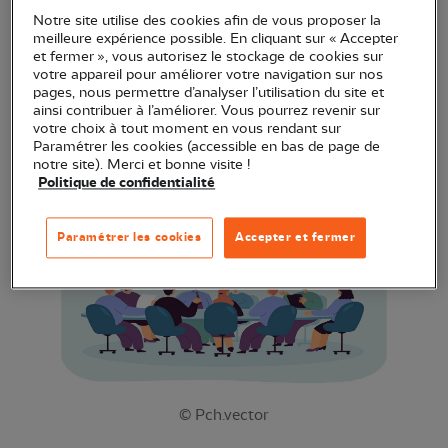
Notre site utilise des cookies afin de vous proposer la
meilleure expérience possible. En cliquant sur « Accepter
Le groupe local
LPO Grand Montpellier
de la LPO
et fermer », vous autorisez le stockage de cookies sur
Occitanie délégation territoriale Hérault, vous
votre appareil pour améliorer votre navigation sur nos
pages, nous permettre d’analyser l’utilisation du site et
convie à une rencontre sur le thème "
Oiseaux des
ainsi contribuer à l’améliorer. Vous pourrez revenir sur
parcs et jardins"
présenté par André, bénévole à la
votre choix à tout moment en vous rendant sur
Paramétrer les cookies (accessible en bas de page de
LPO Occitanie DT Hérault. Une bonne occasion de
notre site). Merci et bonne visite !
se réunir et d'échanger dans la bonne humeur.
Politique de confidentialité
Paramétrer les cookies
Accepter et fermer
© Pch.vector