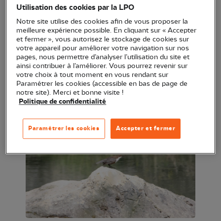
Utilisation des cookies par la LPO
fleuve de l'Orb en compagnie des membres
Notre site utilise des cookies afin de vous proposer la
du groupe local Haute Vallée de l'Orb de la LPO
meilleure expérience possible. En cliquant sur « Accepter
Occitanie. Nous espérons quelques belles
et fermer », vous autorisez le stockage de cookies sur
votre appareil pour améliorer votre navigation sur nos
observations de Cincles plongeurs, une
pages, nous permettre d’analyser l’utilisation du site et
espèce remarquable, véritable "apnéiste" des cours
ainsi contribuer à l’améliorer. Vous pourrez revenir sur
votre choix à tout moment en vous rendant sur
d'eau. Cette sortie vous est proposée par le groupe
Paramétrer les cookies (accessible en bas de page de
local LPO Haute vallée de l'Orb de la LPO
notre site). Merci et bonne visite !
Politique de confidentialité
Occitanie délégation territoriale de l'Hérault.
Paramétrer les cookies
Accepter et fermer