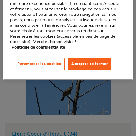
meilleure expérience possible. En cliquant sur « Accepter
d'Hérault, Marc Ettore bénévole et conseiller
et fermer », vous autorisez le stockage de cookies sur
territorial de la LPO Occitanie délégation
votre appareil pour améliorer votre navigation sur nos
pages, nous permettre d’analyser l’utilisation du site et
territoriale Hérault, vous propose de vous initier à
ainsi contribuer à l’améliorer. Vous pourrez revenir sur
la reconnaissance des chants d'oiseaux.
votre choix à tout moment en vous rendant sur
Paramétrer les cookies (accessible en bas de page de
Réservé aux adhérents LPO du département de
notre site). Merci et bonne visite !
l'Hérault à jour de cotisation (
Politique de confidentialité
https://monespace.lpo.fr/login
).
Paramétrer les cookies
Accepter et fermer
Lieu :
Coeur d'Hérault (34)