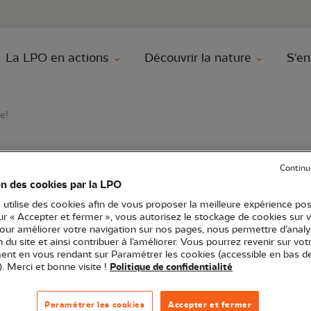
au contenu principal
Aller au menu principal
Aller à la r
La LPO en actions
Découvrir la nature
S'en
e!
Continu
s observations nature
on des cookies par la LPO
 utilise des cookies afin de vous proposer la meilleure expérience pos
sur « Accepter et fermer », vous autorisez le stockage de cookies sur 
pour améliorer votre navigation sur nos pages, nous permettre d’analy
ion du site et ainsi contribuer à l’améliorer. Vous pourrez revenir sur vot
O Occitanie
Formation
34 - Hérault
nt en vous rendant sur Paramétrer les cookies (accessible en bas d
). Merci et bonne visite !
Politique de confidentialité
Paramétrer les cookies
Accepter et fermer
aux dans votre jardin ou le parc public de votre commu