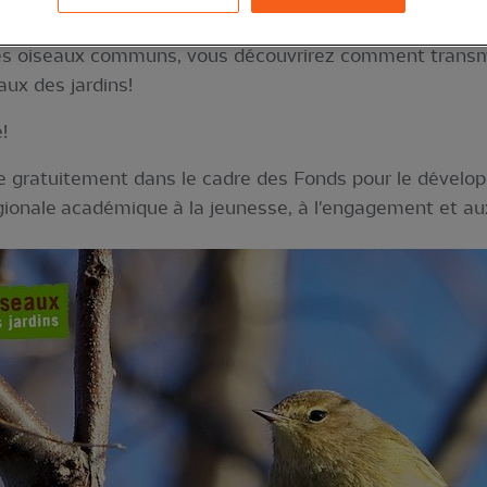
et les scientifiques? Cette formation est faite pour vou
n des oiseaux communs, vous découvrirez comment trans
ux des jardins!
!
 gratuitement dans le cadre des Fonds pour le dévelop
égionale académique à la jeunesse, à l'engagement et au