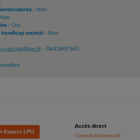
:
alentendants :
Non
Non
te :
Oui
 handicap mental :
Non
.marchal@lpo.fr
- 0642897365
Jumelles
Accès direct
n Espace LPO
Conseils biodiversité