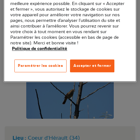
meilleure expérience possible. En cliquant sur « Accepter
d'Hérault, Marc Ettore bénévole et conseiller
et fermer », vous autorisez le stockage de cookies sur
territorial de la LPO Occitanie délégation
votre appareil pour améliorer votre navigation sur nos
pages, nous permettre d’analyser l’utilisation du site et
territoriale Hérault, vous propose de vous initier à
ainsi contribuer à l’améliorer. Vous pourrez revenir sur
la reconnaissance des chants d'oiseaux.
votre choix à tout moment en vous rendant sur
Paramétrer les cookies (accessible en bas de page de
Réservé aux adhérents LPO du département de
notre site). Merci et bonne visite !
l'Hérault à jour de cotisation (
Politique de confidentialité
https://monespace.lpo.fr/login
).
Paramétrer les cookies
Accepter et fermer
Lieu :
Coeur d'Hérault (34)