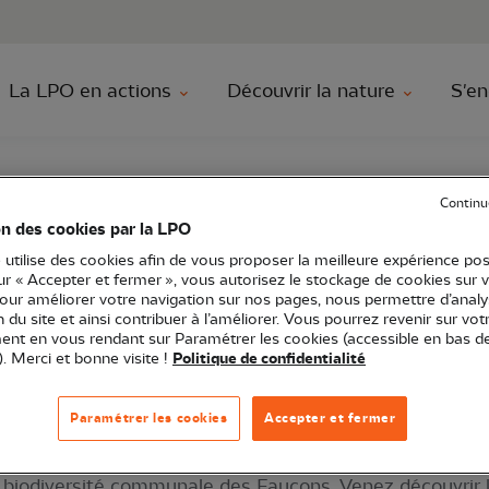
au contenu principal
Aller au menu principal
Aller à la r
La LPO en actions
Découvrir la nature
S'en
Continu
on des cookies par la LPO
 utilise des cookies afin de vous proposer la meilleure expérience pos
t de la Chouette"
sur « Accepter et fermer », vous autorisez le stockage de cookies sur 
pour améliorer votre navigation sur nos pages, nous permettre d’analy
ion du site et ainsi contribuer à l’améliorer. Vous pourrez revenir sur vot
nt en vous rendant sur Paramétrer les cookies (accessible en bas d
). Merci et bonne visite !
Politique de confidentialité
citanie
Sortie nature
34 - Hérault
Paramétrer les cookies
Accepter et fermer
la biodiversité communale des Faucons, Venez découvrir