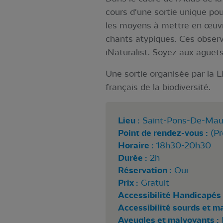
cours d'une sortie unique po
les moyens à mettre en œuvres
chants atypiques. Ces observa
iNaturalist. Soyez aux aguets
Une sortie organisée par la L
français de la biodiversité.
Lieu :
Saint-Pons-De-Mau
Point de rendez-vous :
(Pr
Horaire :
18h30-20h30
Durée :
2h
Réservation :
Oui
Prix :
Gratuit
Accessibilité Handicapés 
Accessibilité sourds et m
Aveugles et malvoyants :