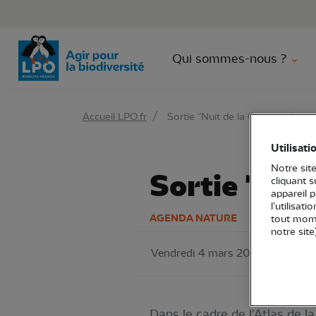
Aller 
Qui sommes-nous ?
Accueil LPO.fr
Sortie "Nuit de la Chouette"
Utilisati
Notre site
Sortie "Nui
cliquant 
appareil 
l’utilisat
AGENDA NATURE
tout mome
notre site
Vendredi 4 mars 2022
LPO Oc
Dans le cadre de l'Atlas de 